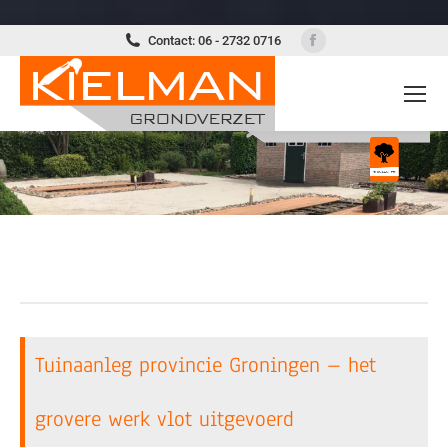
Facebook
Contact: 06 - 2732 0716
page
opens
in
new
window
Tuinaanleg provincie Groningen – het
grovere werk vlot uitgevoerd