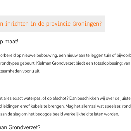
en inrichten in de provincie Groningen?
op maat!
ereid op nieuwe bebouwing, een nieuw aan te leggen tuin of bijvoorbee
e grondtypes gebeurt. Kielman Grondverzet biedt een totaaloplossing; van
kzaamheden voor u uit.
oet alles exact waterpas, of op afschot? Dan beschikken wij over de juis
 leidingen en/of kabels te brengen. Mag het allemaal wat speelser, ron
 aan de slag om het beoogde beeld werkelijkheid te laten worden.
lman Grondverzet?