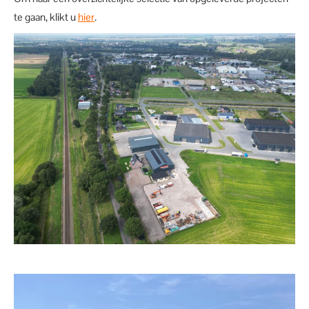
te gaan, klikt u
hier
.