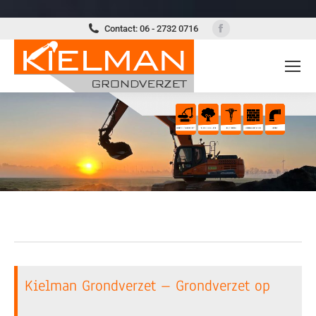
Facebook
Contact: 06 - 2732 0716
page
opens
in
new
window
Kielman Grondverzet – Grondverzet op