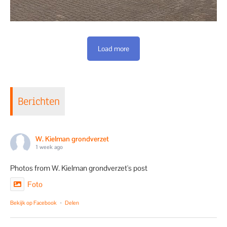
Load more
Berichten
W. Kielman grondverzet
1 week ago
Photos from W. Kielman grondverzet's post
Foto
Bekijk op Facebook
·
Delen