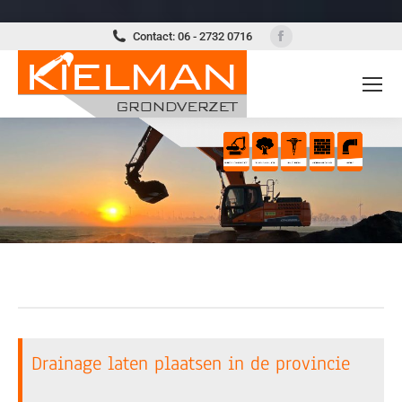
Facebook
Contact: 06 - 2732 0716
page
opens
in
new
window
Drainage laten plaatsen in de provincie