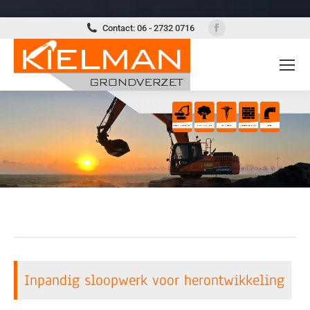
Facebook
Contact: 06 - 2732 0716
page
opens
in
new
window
Inpandig sloopwerk voor herontwikkeling