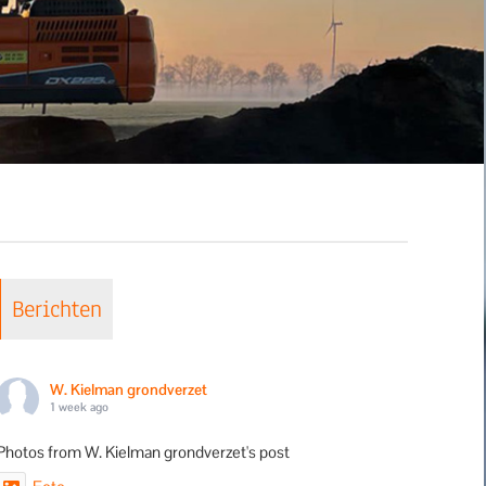
Berichten
W. Kielman grondverzet
1 week ago
Photos from W. Kielman grondverzet's post