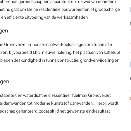
ijbehorende gereedschappen apparatuur om de werkzaamheden uit
het nu gaat om kleine residentiële bouwprojecten of grootschalige
 en efficiënte uitvoering van de werkzaamheden
ngen
lman Grondverzet in-house maatwerkoplossingen om tunnels te
n, bijvoorbeeld t.b.v. nieuwe riolering, het plaatsen van kabels of
bieden deskundigheid in tunnelconstructie, grondverwijdering en
ngen
tabiliteit en waterdichtheid essentieel. Kielman Grondverzet
 staal damwanden tot moderne kunststof damwanden. Hierbij wordt
eedschap gehanteerd, zodat altijd het gewenste eindresultaat