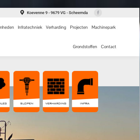
Infratechniek
Verharding
Projecten
Machinepark
Koevenne 9 - 9679 VG - Scheemda
Facebook
page
amheden
Infratechniek
Verharding
Projecten
Machinepark
Grondstoffen
Contact
opens
in
Grondstoffen
Contact
new
window