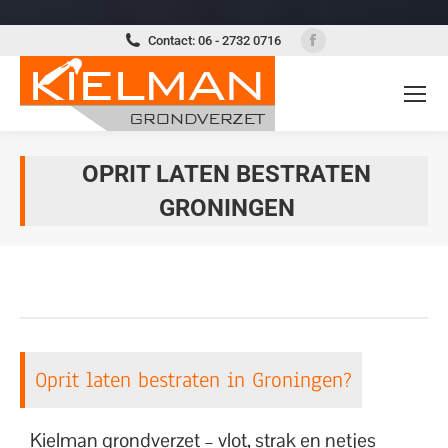
Facebook
Contact: 06 - 2732 0716
page
opens
in
new
window
OPRIT LATEN BESTRATEN
GRONINGEN
Je bent hier:
Oprit laten bestraten in Groningen?
Kielman grondverzet – vlot, strak en netjes